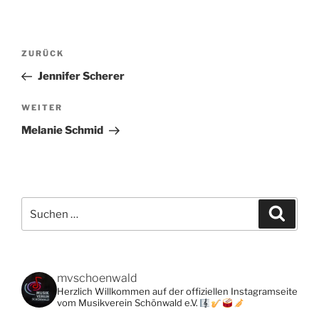
Beitragsnavigation
Vorheriger
ZURÜCK
Beitrag
Jennifer Scherer
Nächster
WEITER
Beitrag
Melanie Schmid
Suchen
Suche
nach:
mvschoenwald
Herzlich Willkommen auf der offiziellen Instagramseite
vom Musikverein Schönwald e.V.