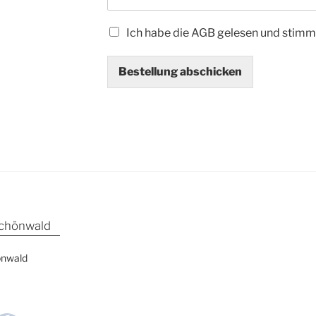
A
Ich habe die AGB gelesen und stimm
G
B
Bestellung abschicken
*
Schönwald
önwald