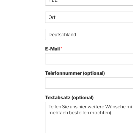
L
Z
O
*
r
t
L
*
a
n
E-Mail
*
d
*
Telefonnummer (optional)
Textabsatz (optional)