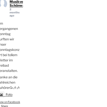
in
Musikverein
d
Schönwald
2
months
ago
Am
ergangenen
onntag
urften wir
nser
onntagskonz
rt bei tollem
etter im
reibad
eranstalten.
anke an die
ahlreichen
uhörer🥳🎶🎶
Foto
iew on Facebook
Share