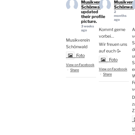
Musikverein
Musikvere
Schönwald
Schönwal
updated
2
months
their profile
ago
picture.
3 weeks
Kommt gerne
ago
vorbei…
v
Musikverein
S
Wir freuen uns
Schönwald
d
auf euch 🥳
Foto
u
Foto
S
View on Facebook
e
View on Facebook
·
Share
·
Share
W
F
v
D
z
Z
V
·