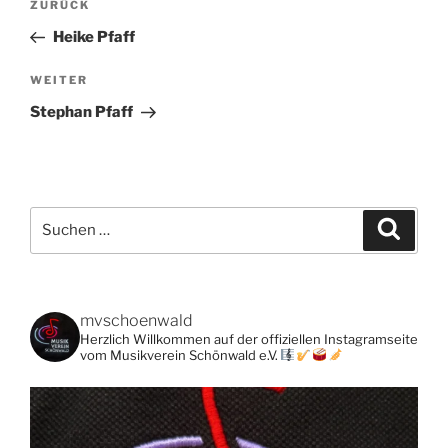
Vorheriger
ZURÜCK
Beitrag
Heike Pfaff
Nächster
WEITER
Beitrag
Stephan Pfaff
Suchen
Suche
nach:
mvschoenwald
Herzlich Willkommen auf der offiziellen Instagramseite
vom Musikverein Schönwald e.V.