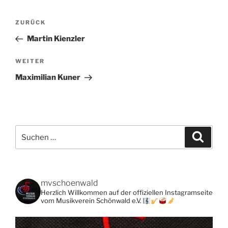
Beitragsnavigation
Vorheriger
ZURÜCK
Beitrag
Martin Kienzler
Nächster
WEITER
Beitrag
Maximilian Kuner
Suchen
Suche
nach:
mvschoenwald
Herzlich Willkommen auf der offiziellen Instagramseite
vom Musikverein Schönwald e.V.