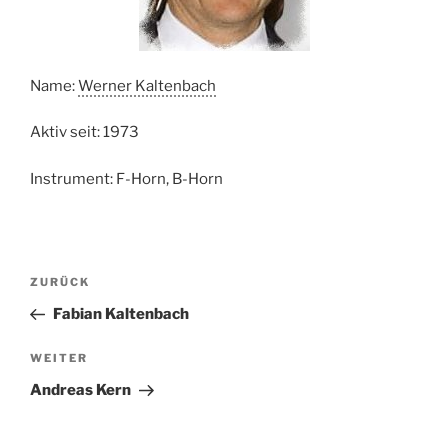
Name:
Werner Kaltenbach
Aktiv seit: 1973
Instrument: F-Horn, B-Horn
Beitragsnavigation
Vorheriger
ZURÜCK
Beitrag
Fabian Kaltenbach
Nächster
WEITER
Beitrag
Andreas Kern