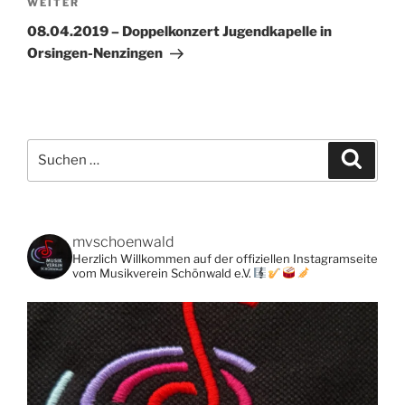
Nächster
WEITER
Beitrag
08.04.2019 – Doppelkonzert Jugendkapelle in
Orsingen-Nenzingen
Suchen
Suche
nach:
mvschoenwald
Herzlich Willkommen auf der offiziellen Instagramseite
vom Musikverein Schönwald e.V.