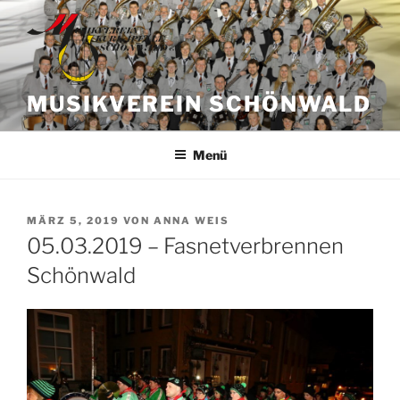
Zum
Inhalt
springen
MUSIKVEREIN SCHÖNWALD
Menü
VERÖFFENTLICHT
MÄRZ 5, 2019
VON
ANNA WEIS
AM
05.03.2019 – Fasnetverbrennen
Schönwald